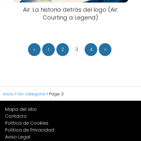
Air: La historia detrás del logo (Air:
Courting a Legend)
«
1
2
3
4
»
Inicio
Sin categoría
Page 3
Mapa del sitio
Contacto
Política de Cookies
Política de Privacidad
Aviso Legal